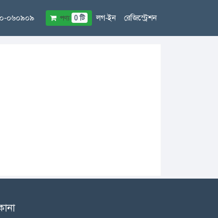
৮০-০৬০৯০৯
লগ-ইন
রেজিস্ট্রেশন
পণ্য
0 টি
কানা