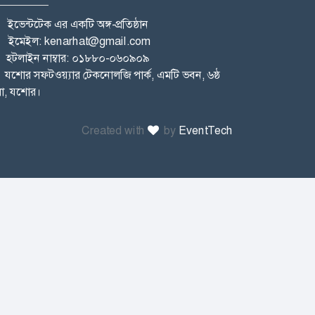
ইভেন্টটেক এর একটি অঙ্গ-প্রতিষ্ঠান
ইমেইল: kenarhat@gmail.com
হটলাইন নাম্বার: ০১৮৮০-০৬০৯০৯
যশোর সফটওয়্যার টেকনোলজি পার্ক, এমটি ভবন, ৬ষ্ঠ
া, যশোর।
Created with
by
EventTech