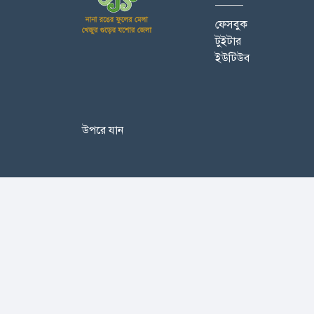
ফেসবুক
টুইটার
ইউটিউব
উপরে যান