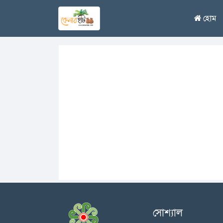
হোম
সোশ্যাল